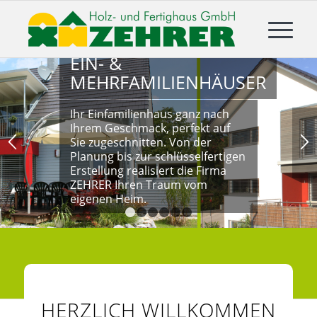
EIN- &
MEHRFAMILIENHÄUSER
Ihr Einfamilienhaus ganz nach
Ihrem Geschmack, perfekt auf
Sie zugeschnitten. Von der
Planung bis zur schlüsselfertigen
Erstellung realisiert die Firma
ZEHRER Ihren Traum vom
eigenen Heim.
1
2
3
4
5
6
HERZLICH WILLKOMMEN