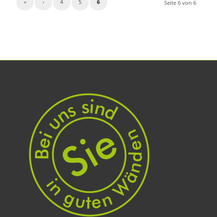
«
‹
4
5
6
Seite 6 von 6