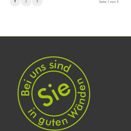
1
2
3
Seite 1 von 3