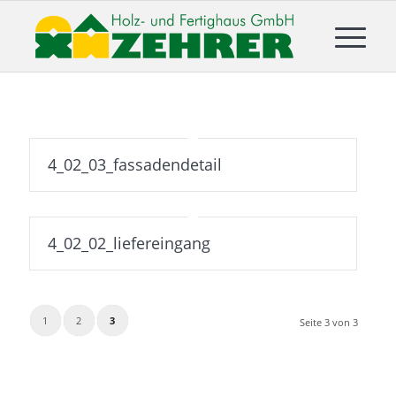
4_02_03_fassadendetail
4_02_02_liefereingang
1
2
3
Seite 3 von 3