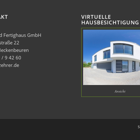
AKT
VIRTUELLE
HAUSBESICHTIGUNG
nd Fertighaus GmbH
straße 22
eckenbeuren
 / 9 42 60
zehrer.de
Ansicht
S