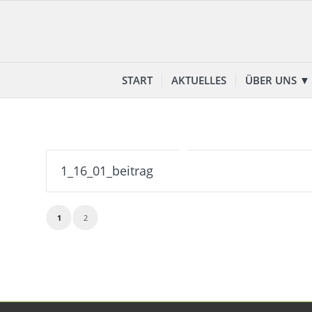
START
AKTUELLES
ÜBER UNS ▼
1_16_01_beitrag
1
2