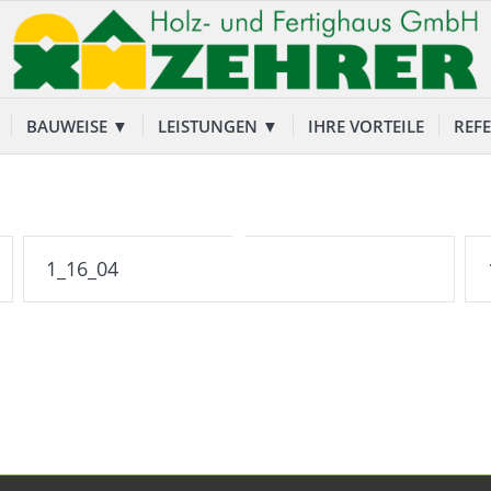
BAUWEISE ▼
LEISTUNGEN ▼
IHRE VORTEILE
REF
1_16_04