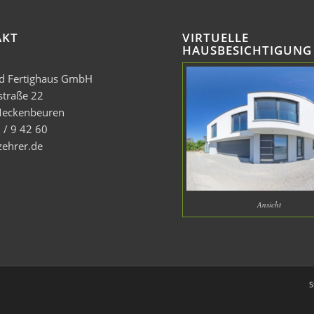
AKT
VIRTUELLE
HAUSBESICHTIGUNG
nd Fertighaus GmbH
straße 22
eckenbeuren
 / 9 42 60
zehrer.de
Ansicht
S