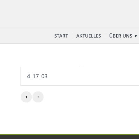
START
AKTUELLES
ÜBER UNS ▼
4_17_03
1
2