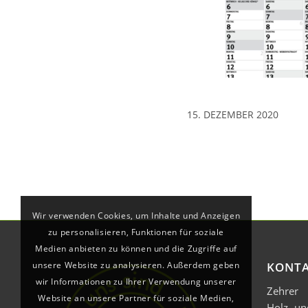
15. DEZEMBER 2020
Wir verwenden Cookies, um Inhalte und Anzeigen
zu personalisieren, Funktionen für soziale
Medien anbieten zu können und die Zugriffe auf
unsere Website zu analysieren. Außerdem geben
KONT
wir Informationen zu Ihrer Verwendung unserer
Zehrer
Website an unsere Partner für soziale Medien,
Holz- u