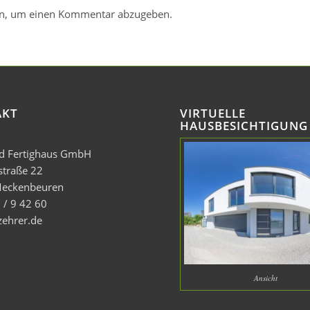
n, um einen Kommentar abzugeben.
AKT
VIRTUELLE
HAUSBESICHTIGUNG
nd Fertighaus GmbH
straße 22
eckenbeuren
 / 9 42 60
zehrer.de
Ansicht