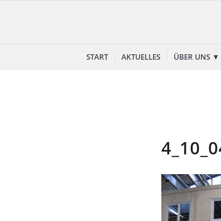
START
AKTUELLES
ÜBER UNS ▼
4_10_0