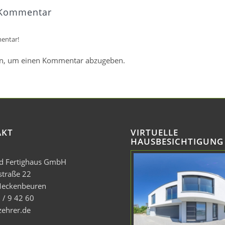
 Kommentar
entar!
n, um einen Kommentar abzugeben.
AKT
VIRTUELLE
HAUSBESICHTIGUNG
nd Fertighaus GmbH
straße 22
eckenbeuren
 / 9 42 60
zehrer.de