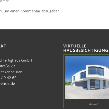
entar!
n, um einen Kommentar abzugeben.
AKT
VIRTUELLE
HAUSBESICHTIGUNG
nd Fertighaus GmbH
straße 22
eckenbeuren
 / 9 42 60
zehrer.de
Ansicht